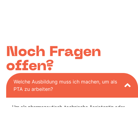
Noch Fragen
offen?
Welche Ausbildung muss ich machen, um als
PTA zu arbeiten?
Um als pharmazeutisch-technische Assistentin oder
pharmazeutisch-technischer Assistent zu arbeiten,
brauchst du mindestens einen mittleren
Schulabschluss (Realschulabschluss). Alternativ ist
auch ein Mittelschulabschluss (oder ein gleichwertiger