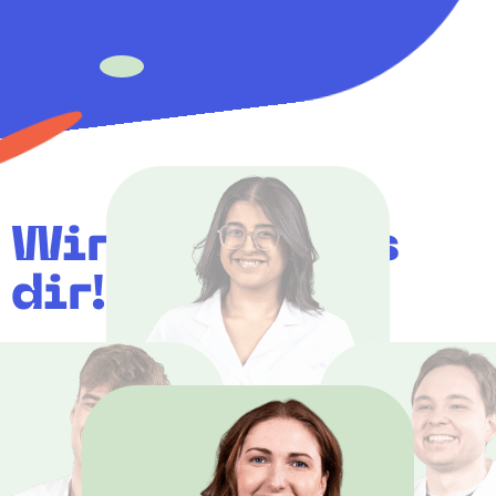
Wir chatten es
dir!
Amina